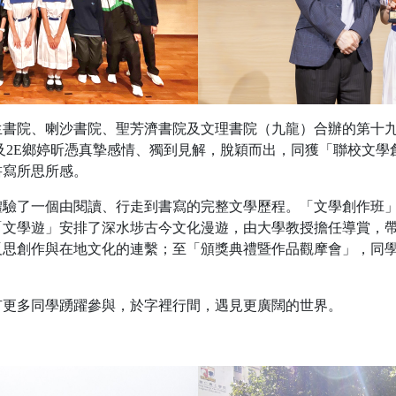
生書院、喇沙書院、聖芳濟書院及文理書院（九龍）合辦的第十
及2E鄉婷昕憑真摯感情、獨到見解，脫穎而出，同獲「聯校文學
書寫所思所感。
體驗了一個由閱讀、行走到書寫的完整文學歷程。「文學創作班
「文學遊」安排了深水埗古今文化漫遊，由大學教授擔任導賞，
反思創作與在地文化的連繫；至「頒獎典禮暨作品觀摩會」，同
有更多同學踴躍參與，於字裡行間，遇見更廣闊的世界。