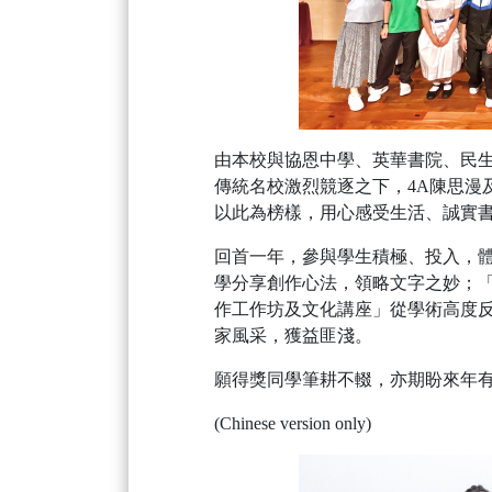
由本校與協恩中學、英華書院、民
傳統名校激烈競逐之下，4A陳思漫
以此為榜樣，用心感受生活、誠實
回首一年，參與學生積極、投入，
學分享創作心法，領略文字之妙；
作工作坊及文化講座」從學術高度
家風采，獲益匪淺。
願得獎同學筆耕不輟，亦期盼來年
(Chinese version only)