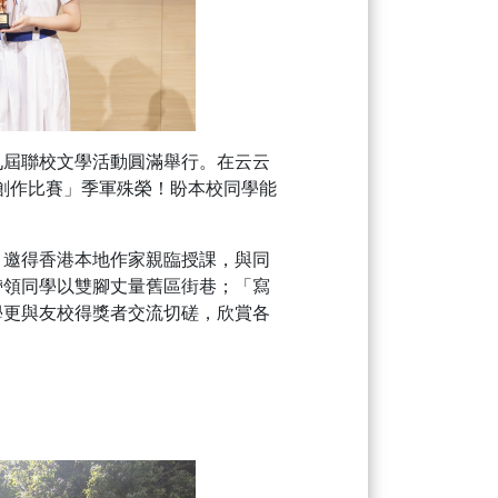
九屆聯校文學活動圓滿舉行。在云云
創作比賽」季軍殊榮！盼本校同學能
」邀得香港本地作家親臨授課，與同
帶領同學以雙腳丈量舊區街巷；「寫
學更與友校得獎者交流切磋，欣賞各