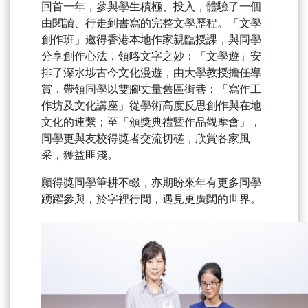
回首一年，參與學生積極、投入，體驗了一個
由閱讀、行走到書寫的完整文學歷程。「文學
創作班」邀得香港本地作家親臨授課，與同學
分享創作心法，領略文字之妙；「文學遊」安
排了深水埗古今文化漫遊，由大學教授擔任導
賞，帶領同學以雙腳丈量舊區街巷；「寫作工
作坊及文化講座」從學術高度反思創作與在地
文化的連繫；至「頒獎典禮暨作品觀摩會」，
同學更與友校得獎者交流切磋，欣賞各家風
采，獲益匪淺。
願得獎同學筆耕不輟，亦期盼來年有更多同學
踴躍參與，於字裡行間，遇見更廣闊的世界。