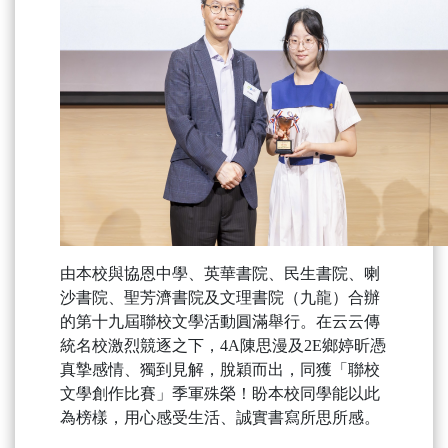
由本校與協恩中學、英華書院、民生書院、喇
沙書院、聖芳濟書院及文理書院（九龍）合辦
的第十九屆聯校文學活動圓滿舉行。在云云傳
統名校激烈競逐之下，4A陳思漫及2E鄉婷昕憑
真摯感情、獨到見解，脫穎而出，同獲「聯校
文學創作比賽」季軍殊榮！盼本校同學能以此
為榜樣，用心感受生活、誠實書寫所思所感。