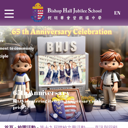
EN
65th Anniversary
Thrive and Shine in HKDSE
SOLAR POWER PROJECT
CHRISTIAN EDUCATION
BHJS is entering its 65th Anniversary with
2026
Verse of July
pride!
Our Mission to a sustainable future
We rejoice in the knowledge of God's truth
首頁
»
校園活動
»
第十九屆聯校文學活動——喜訊與回顧