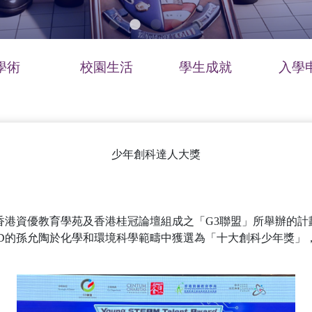
學術
校園生活
學生成就
入學
少年創科達人大獎
香港資優教育學苑及香港桂冠論壇組成之「G3聯盟」所舉辦的
D的孫允陶於化學和環境科學範疇中獲選為「十大創科少年獎」