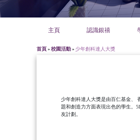
主頁
認識銀禧
首頁
»
校園活動
»
少年創科達人大獎
少年創科達人大獎是由百仁基金、 
題和創造力方面表現出色的學生。5
友計劃。