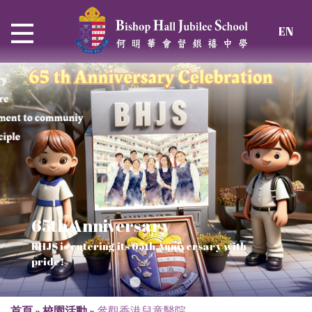
EN
65th Anniversary
Thrive and Shine in HKDSE
SOLAR POWER PROJECT
CHRISTIAN EDUCATION
BHJS is entering its 65th Anniversary with
2026
Verse of July
pride!
Our Mission to a sustainable future
We rejoice in the knowledge of God's truth
首頁
»
校園活動
»
參觀香港兒童醫院