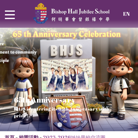
EN
65th Anniversary
Thrive and Shine in HKDSE
SOLAR POWER PROJECT
CHRISTIAN EDUCATION
BHJS is entering its 65th Anniversary with
2026
Verse of July
pride!
Our Mission to a sustainable future
We rejoice in the knowledge of God's truth
首頁
»
校園活動
»
2025-2026姊妹學校交流團