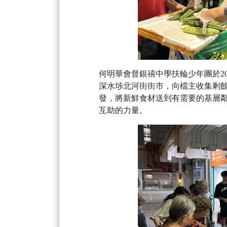
何明華會督銀禧中學扶輪少年團於20
深水埗北河街街市，向檔主收集剩
發，將新鮮食材送到有需要的基層
互助的力量。