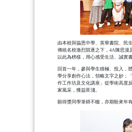
由本校與協恩中學、英華書院、民
傳統名校激烈競逐之下，4A陳思漫
以此為榜樣，用心感受生活、誠實
回首一年，參與學生積極、投入，
學分享創作心法，領略文字之妙；
作工作坊及文化講座」從學術高度
家風采，獲益匪淺。
願得獎同學筆耕不輟，亦期盼來年