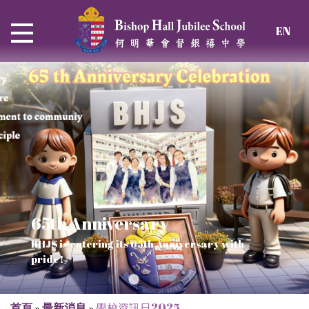
EN
65th Anniversary
Thrive and Shine in HKDSE
SOLAR POWER PROJECT
CHRISTIAN EDUCATION
BHJS is entering its 65th Anniversary with
2026
Verse of July
pride!
Our Mission to a sustainable future
We rejoice in the knowledge of God's truth
首頁
»
最新消息
»
學校資訊日2025