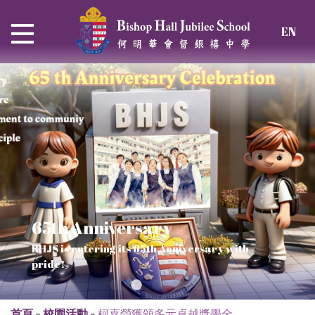
EN
65th Anniversary
Thrive and Shine in HKDSE
SOLAR POWER PROJECT
CHRISTIAN EDUCATION
BHJS is entering its 65th Anniversary with
2026
Verse of July
pride!
Our Mission to a sustainable future
We rejoice in the knowledge of God's truth
首頁
»
校園活動
»
柯嘉瑩獲頒多元卓越獎學金