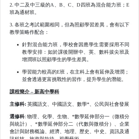
2. 中二及中三級的A、B、C、D四班為混合能力班；E
班為通材班。
3. 各班之考試範圍相同，但為照顧學習差異，會有以下
教學策略作配合：
針對混合能力班，學校會因應學生需要採用不同
教學安排：如於課後開辦中、英、數科拔尖班及
增潤班以照顧學生的學生差異。
學習能力較高的E班，在主科上會有延伸及增潤；
並會透過更富挑戰性的習作，提升學生的潛能。
課程簡介 – 新高中學科
主修科:
英國語文、中國語文、數學*、公民與社會發展
選修科
: 物理、化學、生物、*數學延伸部分一（微積分
與統計）、*數學延伸部分二（代數與微積分）、企業
會計與財務概論、經濟、地理、歷史、中史、資訊及通
訊科技、旅遊與款待、視覺藝術