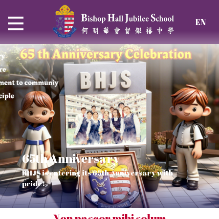
EN
65th Anniversary
Thrive and Shine in HKDSE
SOLAR POWER PROJECT
CHRISTIAN EDUCATION
BHJS is entering its 65th Anniversary with
2026
Verse of July
pride!
Our Mission to a sustainable future
We rejoice in the knowledge of God's truth
Non nascor mihi solum