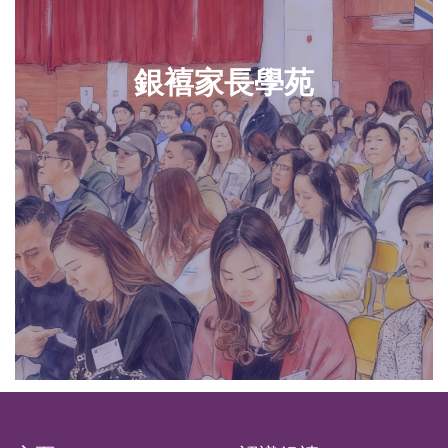
銀鿋家長學苑