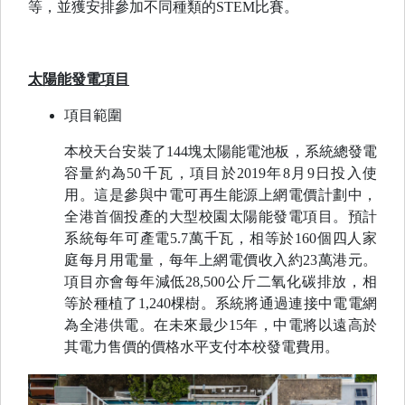
等，並獲安排參加不同種類的STEM比賽。
太陽能發電項目
項目範圍
本校天台安裝了144塊太陽能電池板，系統總發電
容量約為50千瓦，項目於2019年8月9日投入使
用。這是參與中電可再生能源上網電價計劃中，
全港首個投產的大型校園太陽能發電項目。預計
系統每年可產電5.7萬千瓦，相等於160個四人家
庭每月用電量，每年上網電價收入約23萬港元。
項目亦會每年減低28,500公斤二氧化碳排放，相
等於種植了1,240棵樹。系統將通過連接中電電網
為全港供電。在未來最少15年，中電將以遠高於
其電力售價的價格水平支付本校發電費用。