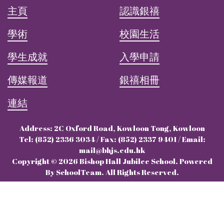
主頁
認識銀禧
學術
校園生活
學生成就
入學申請
傳媒報道
銀禧相冊
連結
Address: 2C Oxford Road, Kowloon Tong, Kowloon
Tel: (852) 2336 3034 / Fax: (852) 2337 9401 / Email:
mail@bhjs.edu.hk
Copyright © 2026 Bishop Hall Jubilee School. Powered
By SchoolTeam. All Rights Reserved.