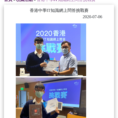
香港中學IT知識網上問答挑戰賽
2020-07-06