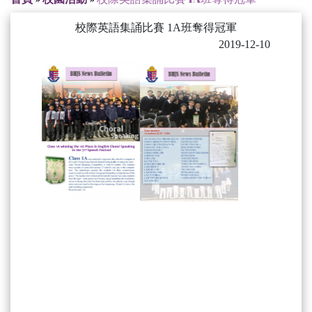
校際英語集誦比賽 1A班奪得冠軍
2019-12-10