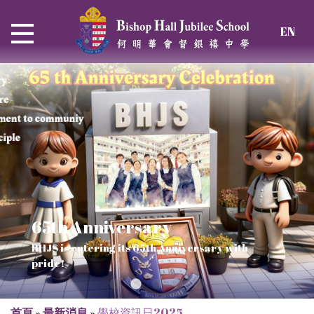
EN
65th Anniversary
Thrive and Shine in HKDSE
SOLAR POWER PROJECT
CHRISTIAN EDUCATION
BHJS is entering its 65th Anniversary with
2026
Verse of July
pride!
Our Mission to a sustainable future
We rejoice in the knowledge of God's truth
首頁
»
最新消息
»
學校資訊日2025