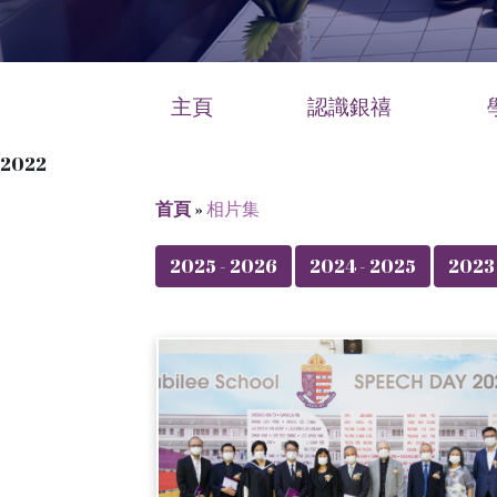
主頁
認識銀禧
2022
首頁
»
相片集
2025 - 2026
2024 - 2025
2023 