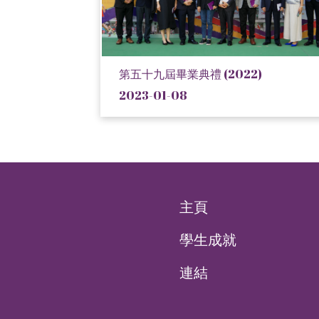
第五十九屆畢業典禮 (2022)
2023-01-08
主頁
學生成就
連結