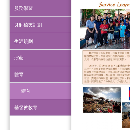
服務學習
良師禧友計劃
生涯規劃
演藝
體育
體育
基督教教育