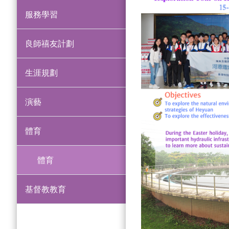
服務學習
良師禧友計劃
生涯規劃
演藝
體育
體育
基督教教育