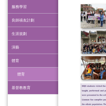
服務學習
良師禧友計劃
生涯規劃
演藝
體育
體育
基督教教育