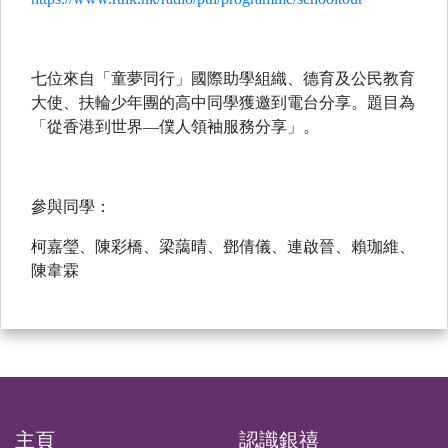
七位來自「童夢同行」國際助學組織、德育及公民教育
大使、扶輪少年團的高中同學獲邀到電台分享。題目為
「從香港到世界—僕人領袖服務分享」。
參與同學：
柯嘉瑩、陳彩橋、梁藹晴、鄧倩儀、連啟晉、賴珈維、
陳韋霖
主頁
認識銀禧