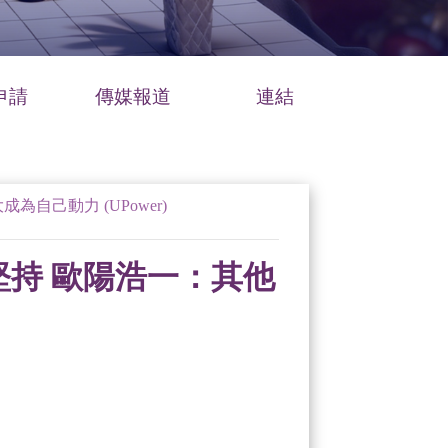
申請
傳媒報道
連結
己動力 (UPower)
持 歐陽浩一：其他