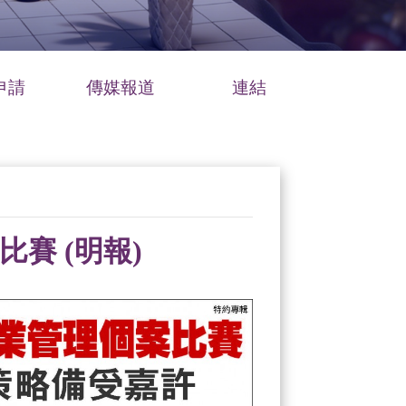
申請
傳媒報道
連結
比賽 (明報)