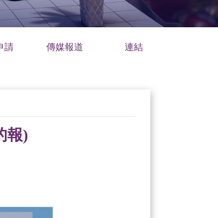
申請
傳媒報道
連結
的報)