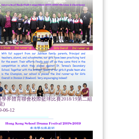
學界體育聯會校際籃球比賽2018/19第二組
龍)
9-06-12