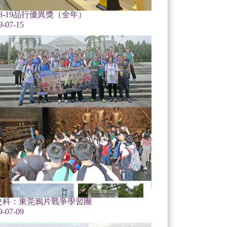
18-19品行優異獎（全年）
9-07-15
史科：東莞鴉片戰爭學習團
9-07-09