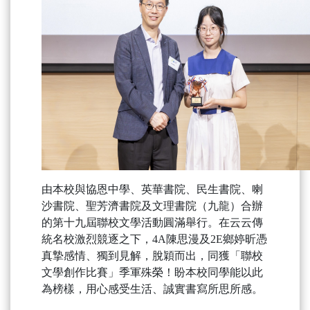
由本校與協恩中學、英華書院、民生書院、喇
沙書院、聖芳濟書院及文理書院（九龍）合辦
的第十九屆聯校文學活動圓滿舉行。在云云傳
統名校激烈競逐之下，4A陳思漫及2E鄉婷昕憑
真摯感情、獨到見解，脫穎而出，同獲「聯校
文學創作比賽」季軍殊榮！盼本校同學能以此
為榜樣，用心感受生活、誠實書寫所思所感。