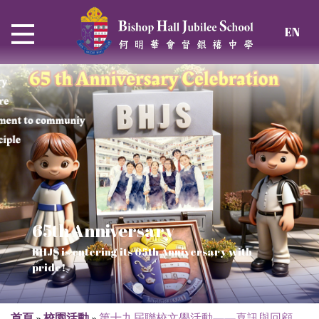
EN
65th Anniversary
Thrive and Shine in HKDSE
SOLAR POWER PROJECT
CHRISTIAN EDUCATION
BHJS is entering its 65th Anniversary with
2026
Verse of July
pride!
Our Mission to a sustainable future
We rejoice in the knowledge of God's truth
首頁
»
校園活動
»
第十九屆聯校文學活動——喜訊與回顧