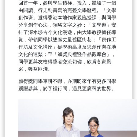
回首一年，參與學生積極、投入，體驗了一個
由閱讀、行走到書寫的完整文學歷程。「文學
創作班」邀得香港本地作家親臨授課，與同學
分享創作心法，領略文字之妙；「文學遊」安
排了深水埗古今文化漫遊，由大學教授擔任導
賞，帶領同學以雙腳丈量舊區街巷；「寫作工
作坊及文化講座」從學術高度反思創作與在地
文化的連繫；至「頒獎典禮暨作品觀摩會」，
同學更與友校得獎者交流切磋，欣賞各家風
采，獲益匪淺。
願得獎同學筆耕不輟，亦期盼來年有更多同學
踴躍參與，於字裡行間，遇見更廣闊的世界。