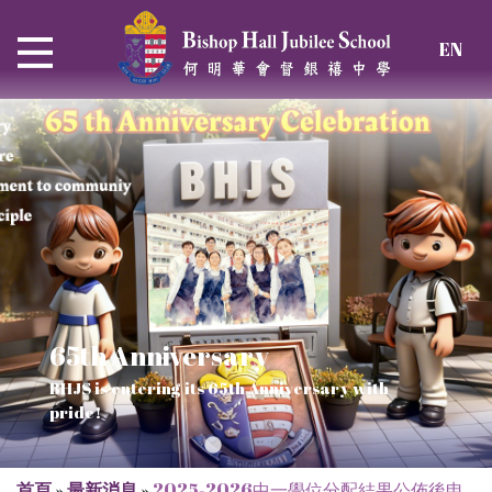
EN
65th Anniversary
Thrive and Shine in HKDSE
SOLAR POWER PROJECT
CHRISTIAN EDUCATION
BHJS is entering its 65th Anniversary with
2026
Verse of July
pride!
Our Mission to a sustainable future
We rejoice in the knowledge of God's truth
首頁
»
最新消息
»
2025-2026中一學位分配結果公佈後申