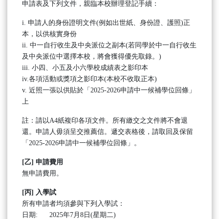
申請表及下列文件，親臨本校辦理登記手續：
i. 申請人的身份證明文件(例如出世紙、身份證、護照)正
本，以供核實身份
ii. 中一自行收生及中央派位之副本(若同學於中一自行收生
及中央派位中選擇本校，將會獲得優先取錄。)
iii. 小四、小五及小六學校成績表之影印本
iv.各項活動或獎項之影印本(本校不收取正本)
v. 近照一張以供貼於「2025-2026申請中一候補學位回條」
上
註：請以A4紙複印各項文件。所有繳交之文件將不會退
還。申請人毋須呈交推薦信。遞交表格後，請取回及保留
「2025-2026申請中一候補學位回條」。
[
乙
]
申請費用
無申請費用。
[
丙
]
入學試
所有申請者均須參與下列入學試：
日期: 2025年7月8日(星期二)