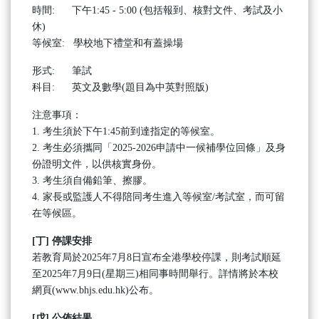
時間: 下午1:45 - 5:00 (包括報到、核對文件、考試及小
休)
等候室: 學校地下禮堂和有蓋操場
形式: 筆試
科目: 英文及數學(題目為中英對照版)
注意事項：
1. 考生須於下午1:45前到達指定的等候室。
2. 考生必須攜同「2025-2026申請中一候補學位回條」及身
份證明文件，以供核實身份。
3. 考生須自備鉛筆、擦膠。
4. 家長或監護人不得陪同考生進入等候室/考試室，而可留
在等候區。
[
丁
]
停課安排
若教育局於2025年7月8日宣布全港學校停課，則考試順延
至2025年7月9日(星期三)相同事時間舉行。詳情將於本校
網頁(www.bhjs.edu.hk)公布。
[
戊
]
公佈結果