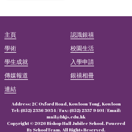
主頁
認識銀禧
學術
校園生活
學生成就
入學申請
傳媒報道
銀禧相冊
連結
Address: 2C Oxford Road, Kowloon Tong, Kowloon
Tel: (852) 2336 3034 / Fax: (852) 2337 9401 / Email:
mail@bhjs.edu.hk
Copyright © 2026 Bishop Hall Jubilee School. Powered
By SchoolTeam. All Rights Reserved.