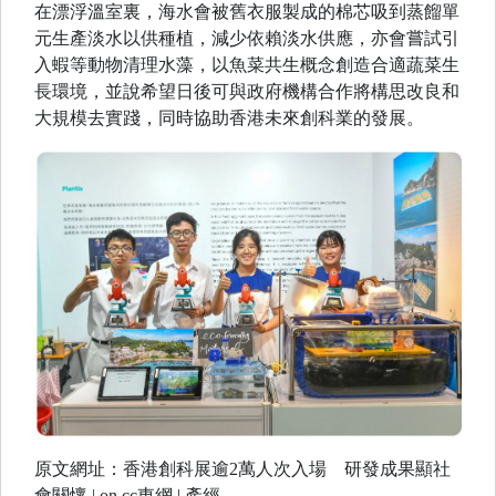
在漂浮溫室裏，海水會被舊衣服製成的棉芯吸到蒸餾單
元生產淡水以供種植，減少依賴淡水供應，亦會嘗試引
入蝦等動物清理水藻，以魚菜共生概念創造合適蔬菜生
長環境，並說希望日後可與政府機構合作將構思改良和
大規模去實踐，同時協助香港未來創科業的發展。
原文網址：香港創科展逾2萬人次入場 研發成果顯社
會關懷 | on.cc東網 | 產經