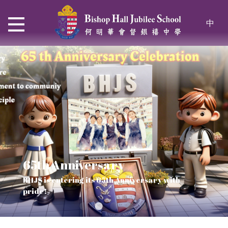
中
65th Anniversary
Thrive and Shine in HKDSE
SOLAR POWER PROJECT
CHRISTIAN EDUCATION
BHJS is entering its 65th Anniversary with
2026
Verse of July
pride!
Our Mission to a sustainable future
We rejoice in the knowledge of God's truth