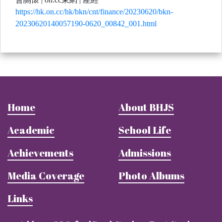
https://hk.on.cc/hk/bkn/cnt/finance/20230620/bkn-
20230620140057190-0620_00842_001.html
Home
About BHJS
Academic
School Life
Achievements
Admissions
Media Coverage
Photo Albums
Links